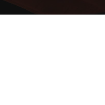
Welkom bij M studio ! Een productiehuis
gespecialiseerd in music en musical
producties.
Volg hier een muziek- of musicalopleiding
en wordt de acteurs en muzikanten van
morgen!
0473 467 459
Info@mstudio.be
Heirbaan 57, 8570 Anzegem