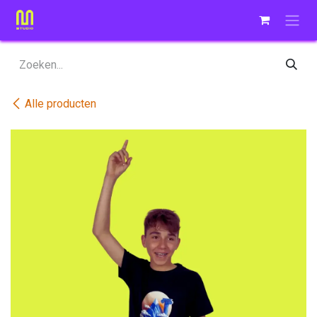
Overslaan naar inhoud
Alle producten